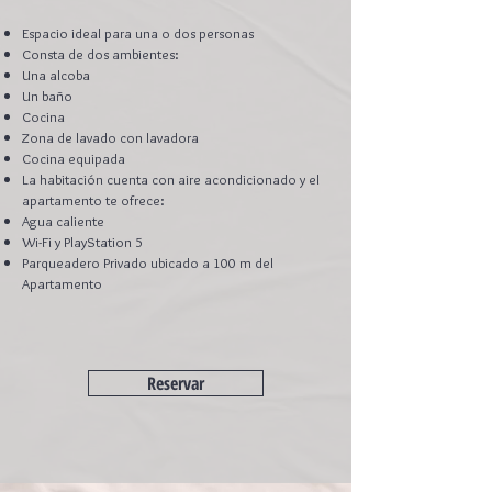
Espacio ideal para una o dos personas
Consta de dos ambientes:
Una alcoba
Un baño
Cocina
Zona de lavado con lavadora
Cocina equipada
La habitación cuenta con aire acondicionado y el
apartamento te ofrece:
Agua caliente
Wi-Fi y PlayStation 5
Parqueadero Privado ubicado a 100 m del
Apartamento
Reservar